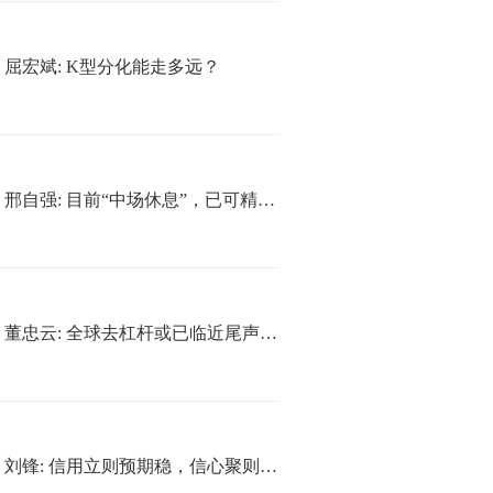
屈宏斌: K型分化能走多远？
邢自强: 目前“中场休息”，已可精选AI科技，逐步加仓
董忠云: 全球去杠杆或已临近尾声，A股科技修复行情宜徐徐图之
刘锋: 信用立则预期稳，信心聚则内需兴——上半年经济观察