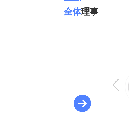
全体
理事
成
席经济学家论坛研究院院长，原中国人民银行调统司司
许思涛
连平
马骏
盛松成