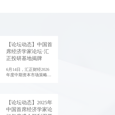
【论坛动态】中国首
席经济学家论坛·汇
正投研基地揭牌
6月14日，汇正财经2026
年度中期资本市场策略会
在上海召开。在本次
以"汇智领航穿越周期"为
主题的行业盛会上，中国
首席经济学家论坛·汇正投
研基地正式揭牌，"领航
【论坛动态】2025年
家"投研俱乐部同步启
中国首席经济学家论
动。