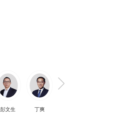
陈兴动
首席经济学家
中国首席经济学家论坛理
彭文生
丁爽
朱海斌
邢自强