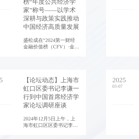
榜“年度公共经济学
1.42%。
家”称号——以学术
深耕与政策实践推动
中国经济高质量发展
盛松成在“2024第一财经
金融价值榜（CFV）·金融
峰会”上，被授予“年度公
共经济学家”称号，旨在
表彰其在经济政策研究、
公共决策影响力及金融实
5
2025
践推动中作出的卓越贡
【论坛动态】上海市
献。
03-07
虹口区委书记李谦一
行到中国首席经济学
家论坛调研座谈
2024年12月5日上午，上
海市虹口区区委书记李谦
一行领导到中国首席经济
学家论坛调研指导，并与