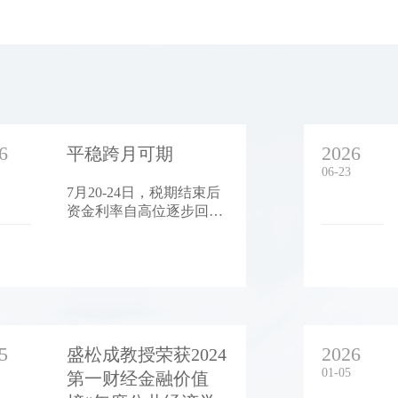
6
2026
平稳跨月可期
06-23
7月20-24日，税期结束后
资金利率自高位逐步回
落，而后随着央行陆续回
收前期大额投放，资金面
再度收敛。资金利率中枢
较前一周下行，隔夜利率
DR001、R001周均值分别
下行1.1、2.3bp，至
1.38%、1.40%；7天资金
5
2026
盛松成教授荣获2024
利率也有所回落，
01-05
第一财经金融价值
DR007、R007周均值下行
1.5、1.4bp至1.41%、