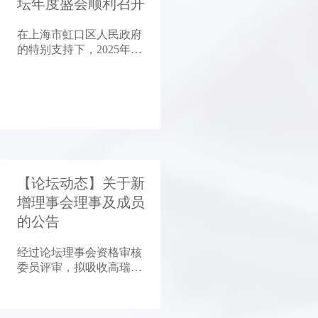
坛年度盛会顺利召开
在上海市虹口区人民政府
的特别支持下，2025年1
月4日，由中国首席经济
学家论坛主办，广州开发
区控股集团联合主办，上
海首席经济学家金融发展
中心、粤开证券、广开首
席产业研究院承办
的“2025年中国首席经济
学家论坛年会”，在位于
【论坛动态】关于新
上海虹口北外滩的W酒店
拉开帷幕。
增理事会理事及成员
的公告
经过论坛理事会资格审核
委员评审，拟吸收高瑞
东、郑后成、夏春、程
强、宋林、梁文涛、谭伟
民、王增业、王胜祖、刘