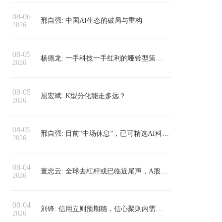
08-06
邢自强: 中国AI生态的破局与重构
2026
08-05
杨德龙: 一手科技一手红利的哑铃型策略依然有效
2026
08-05
屈宏斌: K型分化能走多远？
2026
08-05
邢自强: 目前“中场休息”，已可精选AI科技，逐步加仓
2026
08-04
董忠云: 全球去杠杆或已临近尾声，A股科技修复行情宜徐徐图之
2026
08-04
刘锋: 信用立则预期稳，信心聚则内需兴——上半年经济观察
2026