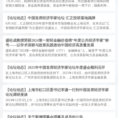
7月20-24日，税期结束后资金利率自高位逐步回落，而后随着央行陆续回收
前期大额投放，资金面再度收敛。资金利率中枢较前一周下行，隔夜利率
DR001、R001周均值分别下行1.1、2.3bp，至1.38%、1.40%；7天资金利率也
有所回落，DR007、R007周均值下行1.5、1.4bp至1.41%、1.42%。
【论坛动态】中国首席经济学家论坛·汇正投研基地揭牌
6月14日，汇正财经2026年度中期资本市场策略会在上海召开。在本次以"汇
智领航穿越周期"为主题的行业盛会上，中国首席经济学家论坛·汇正投研基地
正式揭牌，"领航家"投研俱乐部同步启动。
盛松成教授荣获2024第一财经金融价值榜“年度公共经济学家”称
号——以学术深耕与政策实践推动中国经济高质量发展
盛松成在“2024第一财经金融价值榜（CFV）·金融峰会”上，被授予“年度公共
经济学家”称号，旨在表彰其在经济政策研究、公共决策影响力及金融实践推
动中作出的卓越贡献。
【论坛动态】2025年中国首席经济学家论坛年度盛会顺利召开
在上海市虹口区人民政府的特别支持下，2025年1月4日，由中国首席经济学
家论坛主办，广州开发区控股集团联合主办，上海首席经济学家金融发展中
心、粤开证券、广开首席产业研究院承办的“2025年中国首席经济学家论坛年
会”，在位于上海虹口北外滩的W酒店拉开帷幕。
【论坛动态】上海市虹口区委书记李谦一行到中国首席经济学家
论坛调研座谈
2024年12月5日上午，上海市虹口区区委书记李谦一行领导到中国首席经济学
家论坛调研指导，并与论坛理事长连平就今后如何进一步深入开展合作进行
了座谈交流。
【论坛动态】关于新增理事会理事及成员的公告